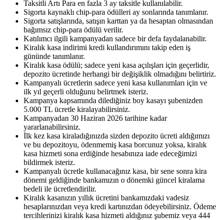
Taksitli Artı Para en fazla 3 ay taksitle kullanılabilir.
Sigorta kaynaklı chip-para ödülleri ay sonlarında tanımlanır.
Sigorta satışlarında, satışın karttan ya da hesaptan olmasından
bağımsız chip-para ödülü verilir.
Katılımcı ilgili kampanyadan sadece bir defa faydalanabilir.
Kiralık kasa indirimi kredi kullandırımını takip eden iş
gününde tanımlanır.
Kiralık kasa ödülü; sadece yeni kasa açılışları için geçerlidir,
depozito ücretinde herhangi bir değişiklik olmadığını belirtiriz.
Kampanyalı ücretlerin sadece yeni kasa kullanımları için ve
ilk yıl geçerli olduğunu belirtmek isteriz.
Kampanya kapsamında dilediğiniz boy kasayı şubenizden
5.000 TL ücretle kiralayabilirsiniz.
Kampanyadan 30 Haziran 2026 tarihine kadar
yararlanabilirsiniz.
İlk kez kasa kiraladığınızda sizden depozito ücreti aldığımızı
ve bu depozitoyu, ödenmemiş kasa borcunuz yoksa, kiralık
kasa hizmeti sona erdiğinde hesabınıza iade edeceğimizi
bildirmek isteriz.
Kampanyalı ücretle kullanacağınız kasa, bir sene sonra kira
dönemi geldiğinde bankamızın o dönemki güncel kiralama
bedeli ile ücretlendirilir.
Kiralık kasanızın yıllık ücretini bankamızdaki vadesiz
hesaplarınızdan veya kredi kartınızdan ödeyebilirsiniz. Ödeme
tercihlerinizi kiralık kasa hizmeti aldığınız şubemiz veya 444