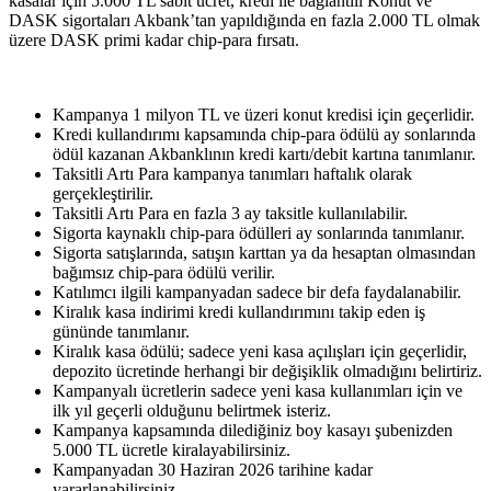
kasalar için 5.000 TL sabit ücret, kredi ile bağlantılı Konut ve
DASK sigortaları Akbank’tan yapıldığında en fazla 2.000 TL olmak
üzere DASK primi kadar chip-para fırsatı.
Kampanya 1 milyon TL ve üzeri konut kredisi için geçerlidir.
Kredi kullandırımı kapsamında chip-para ödülü ay sonlarında
ödül kazanan Akbanklının kredi kartı/debit kartına tanımlanır.
Taksitli Artı Para kampanya tanımları haftalık olarak
gerçekleştirilir.
Taksitli Artı Para en fazla 3 ay taksitle kullanılabilir.
Sigorta kaynaklı chip-para ödülleri ay sonlarında tanımlanır.
Sigorta satışlarında, satışın karttan ya da hesaptan olmasından
bağımsız chip-para ödülü verilir.
Katılımcı ilgili kampanyadan sadece bir defa faydalanabilir.
Kiralık kasa indirimi kredi kullandırımını takip eden iş
gününde tanımlanır.
Kiralık kasa ödülü; sadece yeni kasa açılışları için geçerlidir,
depozito ücretinde herhangi bir değişiklik olmadığını belirtiriz.
Kampanyalı ücretlerin sadece yeni kasa kullanımları için ve
ilk yıl geçerli olduğunu belirtmek isteriz.
Kampanya kapsamında dilediğiniz boy kasayı şubenizden
5.000 TL ücretle kiralayabilirsiniz.
Kampanyadan 30 Haziran 2026 tarihine kadar
yararlanabilirsiniz.