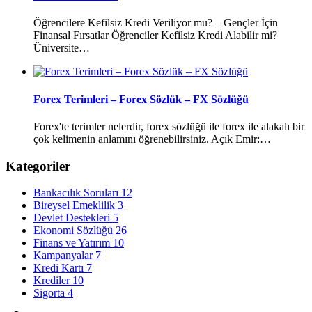
Öğrencilere Kefilsiz Kredi Veriliyor mu? – Gençler İçin
Finansal Fırsatlar Öğrenciler Kefilsiz Kredi Alabilir mi?
Üniversite…
Forex Terimleri – Forex Sözlük – FX Sözlüğü
Forex'te terimler nelerdir, forex sözlüğü ile forex ile alakalı bir
çok kelimenin anlamını öğrenebilirsiniz. Açık Emir:…
Kategoriler
Bankacılık Soruları
12
Bireysel Emeklilik
3
Devlet Destekleri
5
Ekonomi Sözlüğü
26
Finans ve Yatırım
10
Kampanyalar
7
Kredi Kartı
7
Krediler
10
Sigorta
4