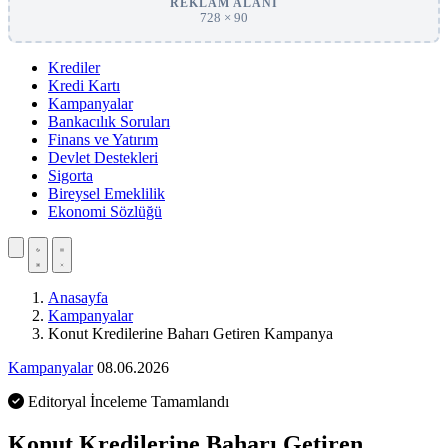
REKLAM ALANI
728 × 90
Krediler
Kredi Kartı
Kampanyalar
Bankacılık Soruları
Finans ve Yatırım
Devlet Destekleri
Sigorta
Bireysel Emeklilik
Ekonomi Sözlüğü
Anasayfa
Kampanyalar
Konut Kredilerine Baharı Getiren Kampanya
Kampanyalar
08.06.2026
Editoryal İnceleme Tamamlandı
Konut Kredilerine Baharı Getiren