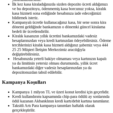
İlk kez kasa kiraladığınızda sizden depozito ücreti aldığımızı
ve bu depozitoyu, ödenmemiş kasa borcunuz yoksa, kiralık
kasa hizmeti sona erdiğinde hesabınıza iade edeceğimizi
bildirmek isteriz.
Kampanyalı ücretle kullanacağınız kasa, bir sene sonra kira
dönemi geldiğinde bankamızın o dönemki güncel kiralama
bedeli ile ücretlendirilir.
Kiralık kasanızın yıllık ücretini bankamızdaki vadesiz
hesaplarınızdan veya kredi kartınızdan ödeyebilirsiniz. Ödeme
tercihlerinizi kiralık kasa hizmeti aldığınız şubemiz veya 444
25 25 Müşteri İletişim Merkezimiz aracılığıyla
değiştirebilirsiniz.
​ Hesabınızda yeterli bakiye olmaması veya kartınızın kapalı
ya da limitinin yetersiz olması durumunda, yıllık ücret
bankamızdaki diğer vadesiz hesaplarınızdan ya da
depozitonuzdan tahsil edilebilir.
Kampanya Koşulları
Kampanya 1 milyon TL ve üzeri konut kredisi için geçerlidir.
Kredi kullandırımı kapsamında chip-para ödülü ay sonlarında
ödül kazanan Akbanklının kredi kartı/debit kartına tanımlanır.
Taksitli Artı Para kampanya tanımları haftalık olarak
gerçekleştirilir.