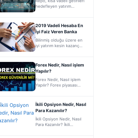
Repo, kısa vadeli getirileri
hedefleyen yatırım
araçlarıdır. Çoğu zaman
bankaların bireysel
yatırımcıya ve kurumsal
2019 Vadeli Hesaba En
yatırımcıya sağlamış
İyi Faiz Veren Banka
oldukları…
Bilinmiş olduğu üzere en
iyi yatırım kesin kazanç
vaad eden yatırımlardır,
işini sağlama almak isteyen
risklerden…
Forex Nedir, Nasıl işlem
Yapılır?
Forex Nedir, Nasıl işlem
Yapılır? Forex piyasası
ülkemizde birkaç yıldır
tanınmasına rağmen
popülerliği hızla artmış
İkili Opsiyon Nedir, Nasıl
ve…
Para Kazanılır?
İkili Opsiyon Nedir, Nasıl
Para Kazanılır? İkili
opsiyonlar, finansal
piyasalar arasında en