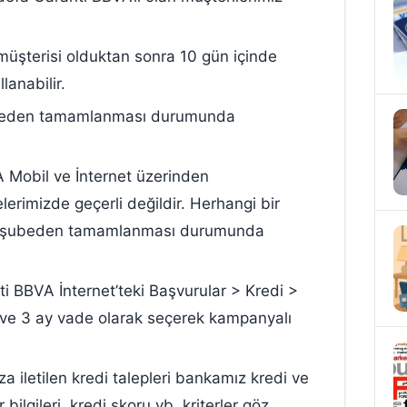
üşterisi olduktan sonra 10 gün içinde
lanabilir.
şubeden tamamlanması durumunda
A Mobil ve İnternet üzerinden
lerimizde geçerli değildir. Herhangi bir
nin şubeden tamamlanması durumunda
 BBVA İnternet’teki Başvurular > Kredi >
 ve 3 ay vade olarak seçerek kampanyalı
iletilen kredi talepleri bankamız kredi ve
 bilgileri, kredi skoru vb. kriterler göz