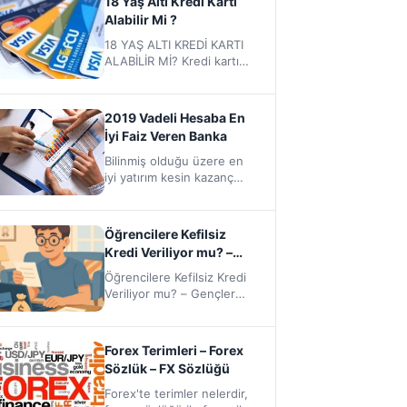
18 Yaş Altı Kredi Kartı
yatırımcıya sağlamış
Alabilir Mi ?
oldukları…
18 YAŞ ALTI KREDİ KARTI
ALABİLİR Mİ? Kredi kartı
çağımızın en büyük
salgınlarından biri oldu.
Herkesin…
2019 Vadeli Hesaba En
İyi Faiz Veren Banka
Bilinmiş olduğu üzere en
iyi yatırım kesin kazanç
vaad eden yatırımlardır,
işini sağlama almak isteyen
risklerden…
Öğrencilere Kefilsiz
Kredi Veriliyor mu? –
Gençler İçin Finansal
Öğrencilere Kefilsiz Kredi
Fırsatlar
Veriliyor mu? – Gençler
İçin Finansal Fırsatlar
Öğrenciler Kefilsiz Kredi
Alabilir mi? Üniversite…
Forex Terimleri – Forex
Sözlük – FX Sözlüğü
Forex'te terimler nelerdir,