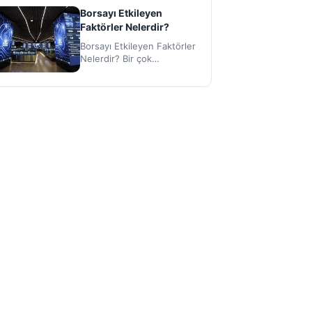
heyecanlı ve hızlı
Borsayı Etkileyen
kazandıran…
Faktörler Nelerdir?
Borsayı Etkileyen Faktörler
Nelerdir? Bir çok
yatırımcının son
gelişmelerini yakından
takip ettiği Borsa
hareketlerinin hangi
etkenler…