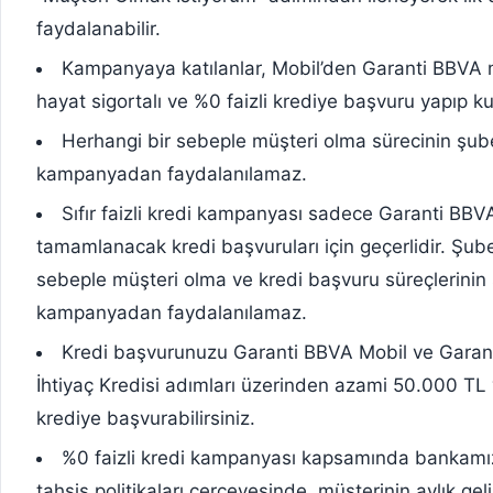
faydalanabilir.
Kampanyaya katılanlar, Mobil’den Garanti BBVA m
hayat sigortalı ve %0 faizli krediye başvuru yapıp kul
Herhangi bir sebeple müşteri olma sürecinin 
kampanyadan faydalanılamaz.
Sıfır faizli kredi kampanyası sadece Garanti BBV
tamamlanacak kredi başvuruları için geçerlidir. Şube
sebeple müşteri olma ve kredi başvuru süreçleri
kampanyadan faydalanılamaz.
Kredi başvurunuzu Garanti BBVA Mobil ve Garanti
İhtiyaç Kredisi adımları üzerinden azami 50.000 TL
krediye başvurabilirsiniz.
%0 faizli kredi kampanyası kapsamında bankamıza 
tahsis politikaları çerçevesinde, müşterinin aylık gelir