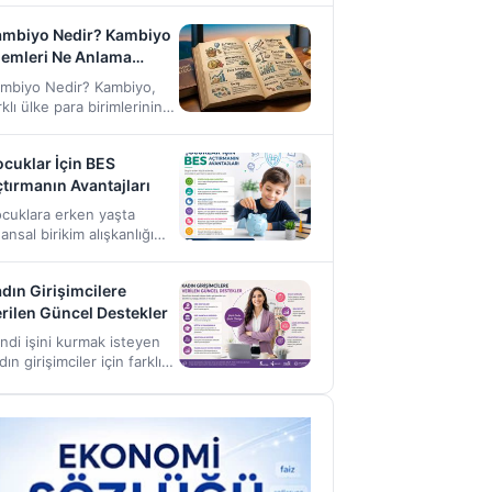
nkalar tarafından
ambiyo Nedir? Kambiyo
nulan…
lemleri Ne Anlama
lir?
mbiyo Nedir? Kambiyo,
rklı ülke para birimlerinin
rbirleriyle değiştirilmesini
 bu para birimleri
cuklar İçin BES
erinden gerçekleştirilen
tırmanın Avantajları
nansal…
cuklara erken yaşta
nansal birikim alışkanlığı
zandırmak isteyen aileler,
reysel Emeklilik Sistemi
dın Girişimcilere
ES) seçeneklerini
rilen Güncel Destekler
ğerlendirmektedir. Son…
ndi işini kurmak isteyen
dın girişimciler için farklı
rumlar tarafından çeşitli
stek programları
nulmaktadır. Bu destekler;