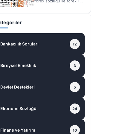
forex sözlüğü ile forex ile
alakalı bir çok kelimenin
anlamını öğrenebilirsiniz.
Açık Emir:…
ategoriler
Bankacılık Soruları
12
Bireysel Emeklilik
3
Devlet Destekleri
5
Ekonomi Sözlüğü
24
Finans ve Yatırım
10