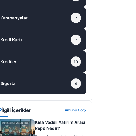
Kampanyalar
7
Kredi Kartı
7
Krediler
10
Sigorta
4
İlgili İçerikler
Tümünü Gör
Kısa Vadeli Yatırım Aracı
Repo Nedir?