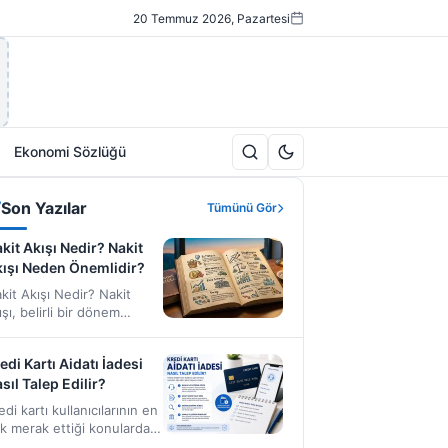
20 Temmuz 2026, Pazartesi
Ekonomi Sözlüğü
Son Yazılar
Tümünü Gör
kit Akışı Nedir? Nakit
ışı Neden Önemlidir?
kit Akışı Nedir? Nakit
ışı, belirli bir dönem
erisinde bir işletmeye veya
reye giren ve çıkan…
edi Kartı Aidatı İadesi
sıl Talep Edilir?
edi kartı kullanıcılarının en
k merak ettiği konulardan
ri de yıllık kart aidatıdır.