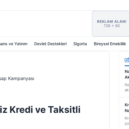
REKLAM ALANI
728 × 90
nans ve Yatırım
Devlet Destekleri
Sigorta
Bireysel Emeklilik
Na
Ak
Hesap Kampanyası
Na
ak
iç
bi
Kr
z Kredi ve Taksitli
Na
Kr
ço
bi