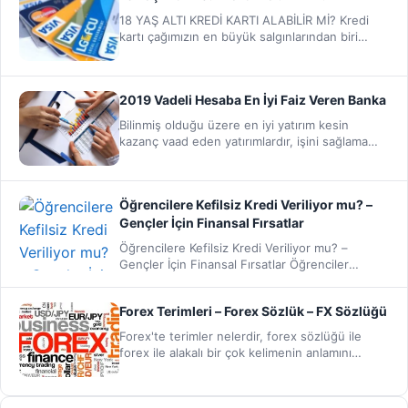
18 YAŞ ALTI KREDİ KARTI ALABİLİR Mİ? Kredi
kartı çağımızın en büyük salgınlarından biri
oldu. Herkesin…
2019 Vadeli Hesaba En İyi Faiz Veren Banka
Bilinmiş olduğu üzere en iyi yatırım kesin
kazanç vaad eden yatırımlardır, işini sağlama
almak isteyen risklerden…
Öğrencilere Kefilsiz Kredi Veriliyor mu? –
Gençler İçin Finansal Fırsatlar
Öğrencilere Kefilsiz Kredi Veriliyor mu? –
Gençler İçin Finansal Fırsatlar Öğrenciler
Kefilsiz Kredi Alabilir mi? Üniversite…
Forex Terimleri – Forex Sözlük – FX Sözlüğü
Forex'te terimler nelerdir, forex sözlüğü ile
forex ile alakalı bir çok kelimenin anlamını
öğrenebilirsiniz. Açık Emir:…