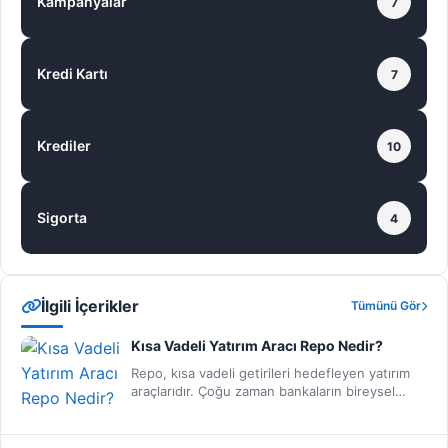
Kampanyalar
7
Kredi Kartı
7
Krediler
10
Sigorta
4
İlgili İçerikler
Tümünü Gör
Kısa Vadeli Yatırım Aracı Repo Nedir?
Repo, kısa vadeli getirileri hedefleyen yatırım
araçlarıdır. Çoğu zaman bankaların bireysel
yatırımcıya ve kurumsal yatırımcıya sağlamış
oldukları…