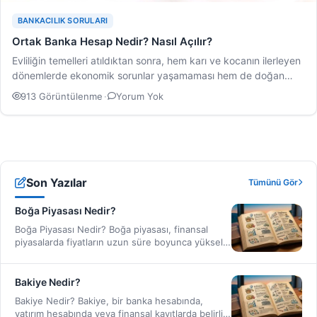
BANKACILIK SORULARI
Ortak Banka Hesap Nedir? Nasıl Açılır?
Evliliğin temelleri atıldıktan sonra, hem karı ve kocanın ilerleyen
dönemlerde ekonomik sorunlar yaşamaması hem de doğan…
913 Görüntülenme
·
Yorum Yok
Son Yazılar
Tümünü Gör
Boğa Piyasası Nedir?
Boğa Piyasası Nedir? Boğa piyasası, finansal
piyasalarda fiyatların uzun süre boyunca yükseliş
eğiliminde olduğu dönemleri ifade…
Bakiye Nedir?
Bakiye Nedir? Bakiye, bir banka hesabında,
yatırım hesabında veya finansal kayıtlarda belirli