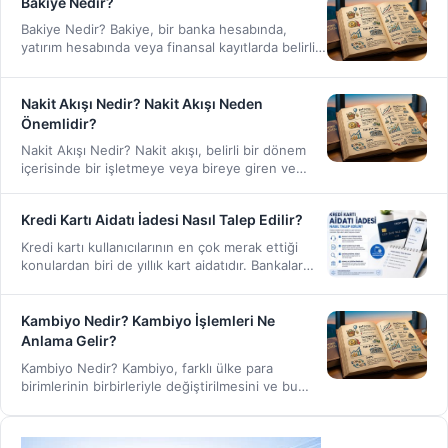
Bakiye Nedir?
Bakiye Nedir? Bakiye, bir banka hesabında,
yatırım hesabında veya finansal kayıtlarda belirli
bir anda bulunan para…
Nakit Akışı Nedir? Nakit Akışı Neden
Önemlidir?
Nakit Akışı Nedir? Nakit akışı, belirli bir dönem
içerisinde bir işletmeye veya bireye giren ve
çıkan…
Kredi Kartı Aidatı İadesi Nasıl Talep Edilir?
Kredi kartı kullanıcılarının en çok merak ettiği
konulardan biri de yıllık kart aidatıdır. Bankalar
tarafından sunulan…
Kambiyo Nedir? Kambiyo İşlemleri Ne
Anlama Gelir?
Kambiyo Nedir? Kambiyo, farklı ülke para
birimlerinin birbirleriyle değiştirilmesini ve bu
para birimleri üzerinden gerçekleştirilen
finansal…