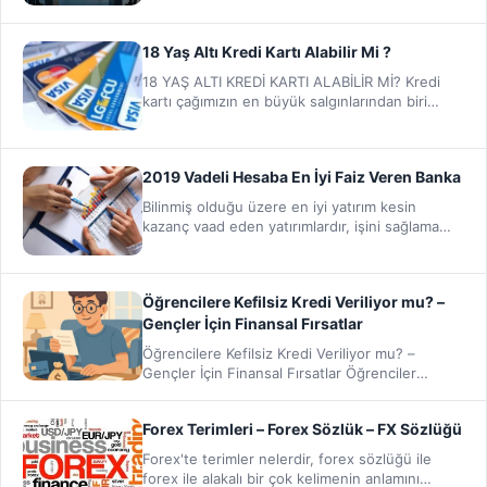
oldukları…
18 Yaş Altı Kredi Kartı Alabilir Mi ?
18 YAŞ ALTI KREDİ KARTI ALABİLİR Mİ? Kredi
kartı çağımızın en büyük salgınlarından biri
oldu. Herkesin…
2019 Vadeli Hesaba En İyi Faiz Veren Banka
Bilinmiş olduğu üzere en iyi yatırım kesin
kazanç vaad eden yatırımlardır, işini sağlama
almak isteyen risklerden…
Öğrencilere Kefilsiz Kredi Veriliyor mu? –
Gençler İçin Finansal Fırsatlar
Öğrencilere Kefilsiz Kredi Veriliyor mu? –
Gençler İçin Finansal Fırsatlar Öğrenciler
Kefilsiz Kredi Alabilir mi? Üniversite…
Forex Terimleri – Forex Sözlük – FX Sözlüğü
Forex'te terimler nelerdir, forex sözlüğü ile
forex ile alakalı bir çok kelimenin anlamını