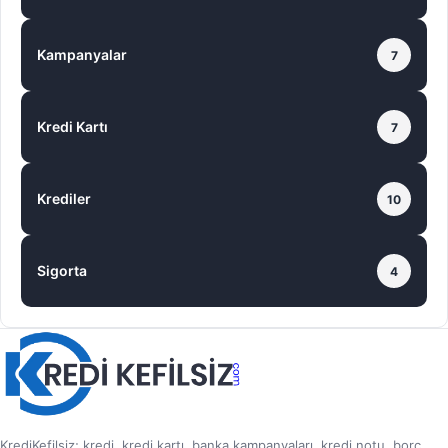
Kampanyalar
7
Kredi Kartı
7
Krediler
10
Sigorta
4
KrediKefilsiz; kredi, kredi kartı, banka kampanyaları, kredi notu, borç