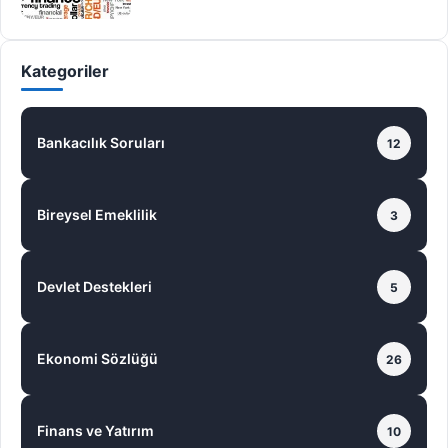
öğrenebilirsiniz. Açık Emir:…
Kategoriler
Bankacılık Soruları
12
Bireysel Emeklilik
3
Devlet Destekleri
5
Ekonomi Sözlüğü
26
Finans ve Yatırım
10