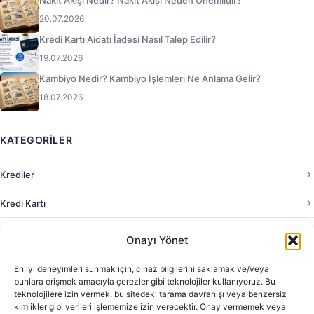
Nakit Akışı Nedir? Nakit Akışı Neden Önemlidir?
20.07.2026
Kredi Kartı Aidatı İadesi Nasıl Talep Edilir?
19.07.2026
Kambiyo Nedir? Kambiyo İşlemleri Ne Anlama Gelir?
18.07.2026
KATEGORILER
Krediler
Kredi Kartı
Kampanyalar
Onayı Yönet
Bankacılık Soruları
En iyi deneyimleri sunmak için, cihaz bilgilerini saklamak ve/veya
bunlara erişmek amacıyla çerezler gibi teknolojiler kullanıyoruz. Bu
Finans ve Yatırım
teknolojilere izin vermek, bu sitedeki tarama davranışı veya benzersiz
kimlikler gibi verileri işlememize izin verecektir. Onay vermemek veya